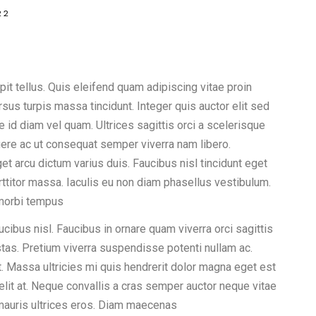
22
it tellus. Quis eleifend quam adipiscing vitae proin
ursus turpis massa tincidunt. Integer quis auctor elit sed
 id diam vel quam. Ultrices sagittis orci a scelerisque
ere ac ut consequat semper viverra nam libero.
t arcu dictum varius duis. Faucibus nisl tincidunt eget
rttitor massa. Iaculis eu non diam phasellus vestibulum.
i morbi tempus
ibus nisl. Faucibus in ornare quam viverra orci sagittis
estas. Pretium viverra suspendisse potenti nullam ac.
t. Massa ultricies mi quis hendrerit dolor magna eget est
lit at. Neque convallis a cras semper auctor neque vitae
mauris ultrices eros. Diam maecenas