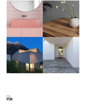
Light
House
Magazine
No 23
order now