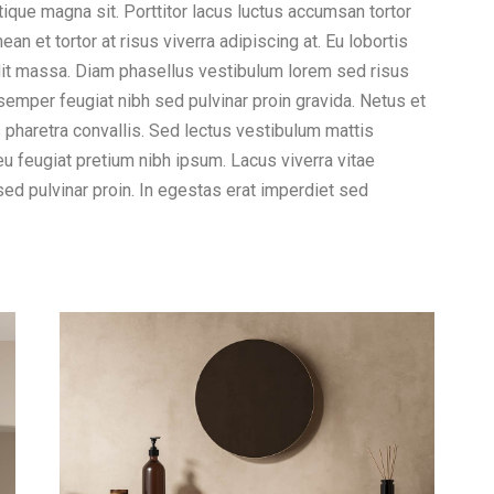
tique magna sit. Porttitor lacus luctus accumsan tortor
n et tortor at risus viverra adipiscing at. Eu lobortis
dit massa. Diam phasellus vestibulum lorem sed risus
t semper feugiat nibh sed pulvinar proin gravida. Netus et
haretra convallis. Sed lectus vestibulum mattis
eu feugiat pretium nibh ipsum. Lacus viverra vitae
ed pulvinar proin. In egestas erat imperdiet sed