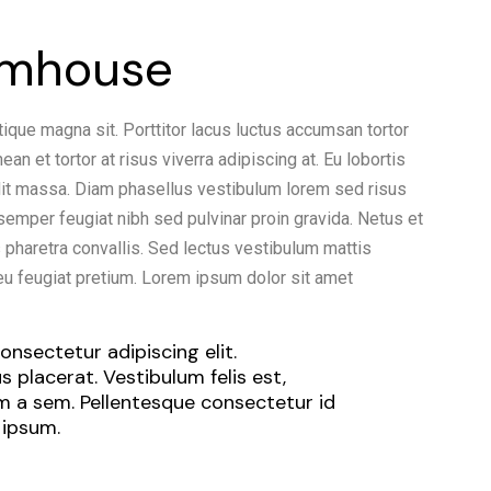
rmhouse
tique magna sit. Porttitor lacus luctus accumsan tortor
n et tortor at risus viverra adipiscing at. Eu lobortis
dit massa. Diam phasellus vestibulum lorem sed risus
t semper feugiat nibh sed pulvinar proin gravida. Netus et
haretra convallis. Sed lectus vestibulum mattis
eu feugiat pretium. Lorem ipsum dolor sit amet
nsectetur adipiscing elit.
 placerat. Vestibulum felis est,
um a sem. Pellentesque consectetur id
 ipsum.