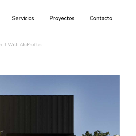
Servicios
Proyectos
Contacto
 It With AluProfiles