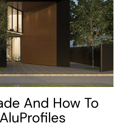
cade And How To
AluProfiles