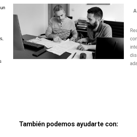
 un
A
Re
s,
con
int
di
s
ada
También podemos ayudarte con: