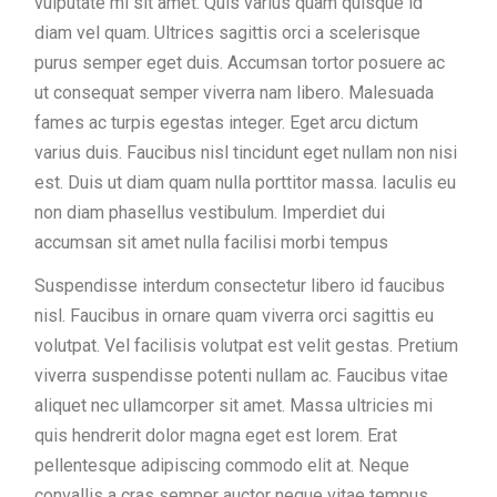
vulputate mi sit amet. Quis varius quam quisque id
diam vel quam. Ultrices sagittis orci a scelerisque
purus semper eget duis. Accumsan tortor posuere ac
ut consequat semper viverra nam libero. Malesuada
fames ac turpis egestas integer. Eget arcu dictum
varius duis. Faucibus nisl tincidunt eget nullam non nisi
est. Duis ut diam quam nulla porttitor massa. Iaculis eu
non diam phasellus vestibulum. Imperdiet dui
accumsan sit amet nulla facilisi morbi tempus
Suspendisse interdum consectetur libero id faucibus
nisl. Faucibus in ornare quam viverra orci sagittis eu
volutpat. Vel facilisis volutpat est velit gestas. Pretium
viverra suspendisse potenti nullam ac. Faucibus vitae
aliquet nec ullamcorper sit amet. Massa ultricies mi
quis hendrerit dolor magna eget est lorem. Erat
pellentesque adipiscing commodo elit at. Neque
convallis a cras semper auctor neque vitae tempus.