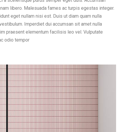
 orci a scelerisque purus semper eget duis. Accumsan
 nam libero. Malesuada fames ac turpis egestas integer.
idunt eget nullam nisi est. Duis ut diam quam nulla
 vestibulum. Imperdiet dui accumsan sit amet nulla
nim praesent elementum facilisis leo vel. Vulputate
ac odio tempor