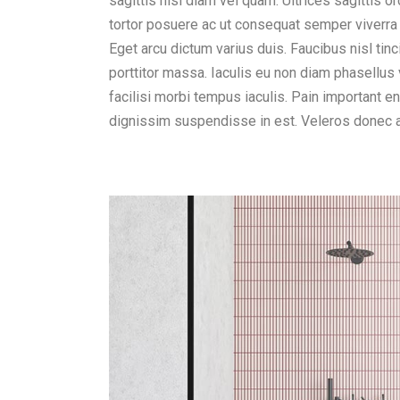
sagittis nisl diam vel quam. Ultrices sagittis
tortor posuere ac ut consequat semper viverra
Eget arcu dictum varius duis. Faucibus nisl tinc
porttitor massa. Iaculis eu non diam phasellus
facilisi morbi tempus iaculis. Pain important e
dignissim suspendisse in est. Veleros donec 