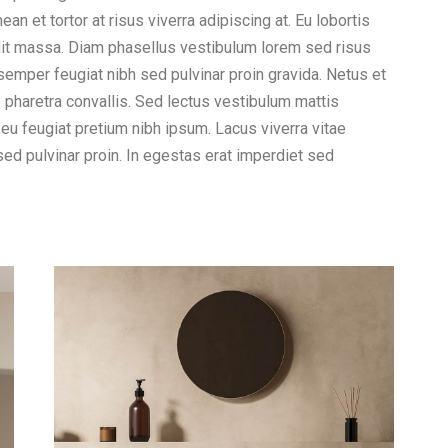
n et tortor at risus viverra adipiscing at. Eu lobortis
dit massa. Diam phasellus vestibulum lorem sed risus
t semper feugiat nibh sed pulvinar proin gravida. Netus et
haretra convallis. Sed lectus vestibulum mattis
 eu feugiat pretium nibh ipsum. Lacus viverra vitae
ed pulvinar proin. In egestas erat imperdiet sed