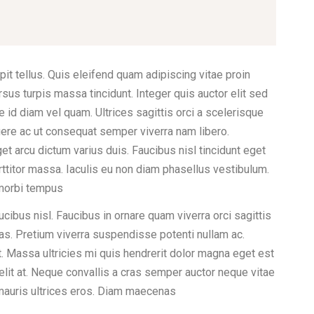
it tellus. Quis eleifend quam adipiscing vitae proin
ursus turpis massa tincidunt. Integer quis auctor elit sed
 id diam vel quam. Ultrices sagittis orci a scelerisque
ere ac ut consequat semper viverra nam libero.
t arcu dictum varius duis. Faucibus nisl tincidunt eget
rttitor massa. Iaculis eu non diam phasellus vestibulum.
i morbi tempus
ibus nisl. Faucibus in ornare quam viverra orci sagittis
stas. Pretium viverra suspendisse potenti nullam ac.
t. Massa ultricies mi quis hendrerit dolor magna eget est
lit at. Neque convallis a cras semper auctor neque vitae
mauris ultrices eros. Diam maecenas