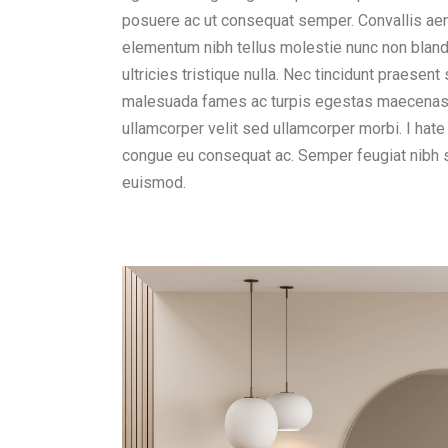
posuere ac ut consequat semper. Convallis aenea
elementum nibh tellus molestie nunc non blan
ultricies tristique nulla. Nec tincidunt praesen
malesuada fames ac turpis egestas maecenas p
ullamcorper velit sed ullamcorper morbi. I hate
congue eu consequat ac. Semper feugiat nibh s
euismod.