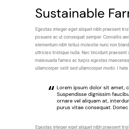
Sustainable Fa
Egestas integer eget aliquet nibh praesent tris
posuere ac ut consequat semper. Convallis aenea
elementum nibh tellus molestie nunc non blan
ultricies tristique nulla. Nec tincidunt praesen
malesuada fames ac turpis egestas maecenas p
ullamcorper velit sed ullamcorper morbi. I hat
Lorem ipsum dolor sit amet, co
Suspendisse dignissim faucibus
ornare vel aliquam at, interd
purus vitae consequat. Donec
Egestas integer eget aliquet nibh praesent tris