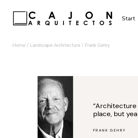
Start
Home
Landscape Architecture
Frank Gehry
“Architecture 
place, but yea
FRANK GEHRY