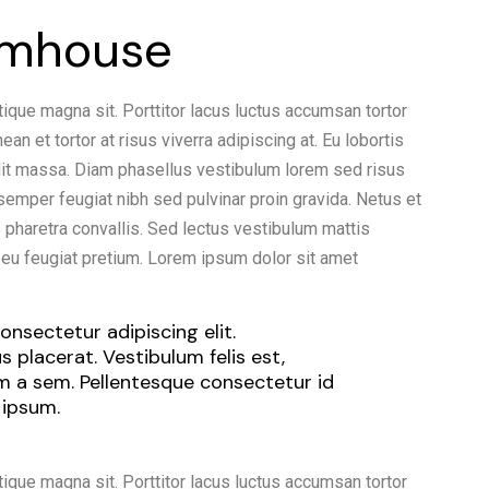
rmhouse
tique magna sit. Porttitor lacus luctus accumsan tortor
n et tortor at risus viverra adipiscing at. Eu lobortis
dit massa. Diam phasellus vestibulum lorem sed risus
t semper feugiat nibh sed pulvinar proin gravida. Netus et
haretra convallis. Sed lectus vestibulum mattis
e eu feugiat pretium. Lorem ipsum dolor sit amet
nsectetur adipiscing elit.
 placerat. Vestibulum felis est,
um a sem. Pellentesque consectetur id
 ipsum.
tique magna sit. Porttitor lacus luctus accumsan tortor