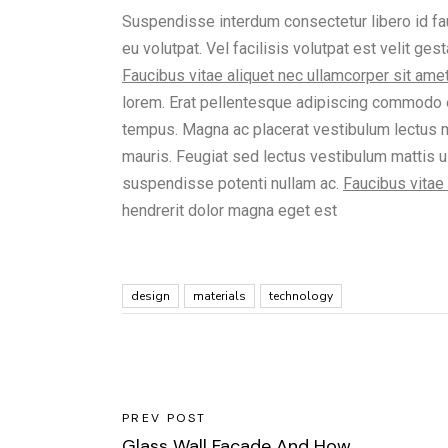
Suspendisse interdum consectetur libero id fauc
eu volutpat. Vel facilisis volutpat est velit ge
Faucibus vitae aliquet nec ullamcorper sit amet
lorem. Erat pellentesque adipiscing commodo e
tempus. Magna ac placerat vestibulum lectus m
mauris. Feugiat sed lectus vestibulum mattis u
suspendisse potenti nullam ac.
Faucibus vitae 
hendrerit dolor magna eget est
design
materials
technology
PREV POST
Glass Wall Facade And How