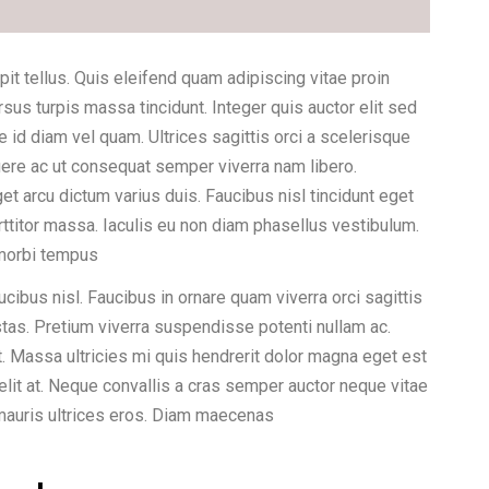
it tellus. Quis eleifend quam adipiscing vitae proin
ursus turpis massa tincidunt. Integer quis auctor elit sed
 id diam vel quam. Ultrices sagittis orci a scelerisque
ere ac ut consequat semper viverra nam libero.
t arcu dictum varius duis. Faucibus nisl tincidunt eget
rttitor massa. Iaculis eu non diam phasellus vestibulum.
i morbi tempus
ibus nisl. Faucibus in ornare quam viverra orci sagittis
estas. Pretium viverra suspendisse potenti nullam ac.
t. Massa ultricies mi quis hendrerit dolor magna eget est
lit at. Neque convallis a cras semper auctor neque vitae
mauris ultrices eros. Diam maecenas