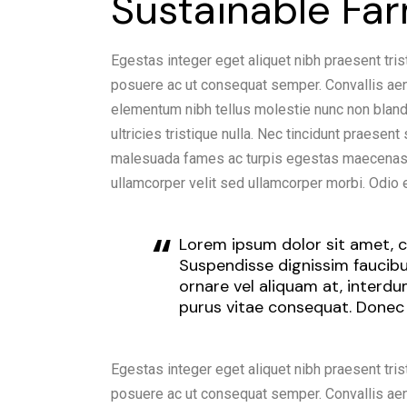
Sustainable Fa
Egestas integer eget aliquet nibh praesent tris
posuere ac ut consequat semper. Convallis aenea
elementum nibh tellus molestie nunc non blan
ultricies tristique nulla. Nec tincidunt praesen
malesuada fames ac turpis egestas maecenas p
ullamcorper velit sed ullamcorper morbi. Odio 
Lorem ipsum dolor sit amet, co
Suspendisse dignissim faucibus
ornare vel aliquam at, interd
purus vitae consequat. Donec
Egestas integer eget aliquet nibh praesent tris
posuere ac ut consequat semper. Convallis aenea