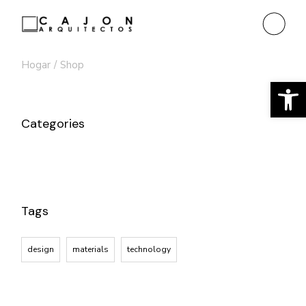
Saltar
al
contenido
Hogar
Shop
Ab
Categories
Tags
design
materials
technology